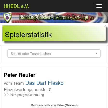
HHEDL e.V.
Menü
aufkl
Spielerstatistik
Spieler oder Team suchen
Peter Reuter
Das Dart Fiasko
vom Team
Einzelwertungspunkte: 0
0 Punkte pro gespieltem Leg