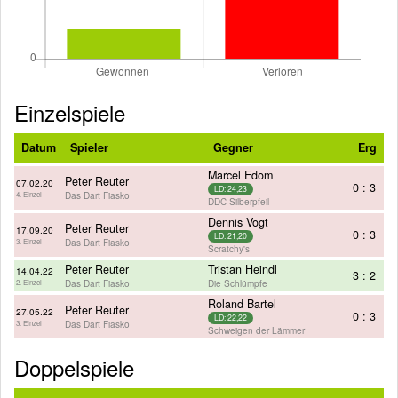
Einzelspiele
Datum
Spieler
Gegner
Erg
Marcel Edom
Peter Reuter
07.02.20
0 : 3
LD: 24,23
Das Dart Fiasko
4. Einzel
DDC Silberpfeil
Dennis Vogt
Peter Reuter
17.09.20
0 : 3
LD: 21,20
Das Dart Fiasko
3. Einzel
Scratchy's
Peter Reuter
Tristan Heindl
14.04.22
3 : 2
Das Dart Fiasko
Die Schlümpfe
2. Einzel
Roland Bartel
Peter Reuter
27.05.22
0 : 3
LD: 22,22
Das Dart Fiasko
3. Einzel
Schweigen der Lämmer
Doppelspiele