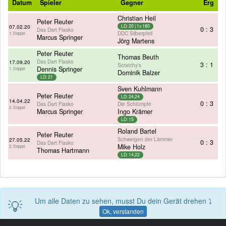
Datum
Spieler
Gegner
Erg
Christian Heil
Peter Reuter
07.02.20
LD: 20 | 1x 180
0 : 3
Das Dart Fiasko
DDC Silberpfeil
1. Doppel
Marcus Springer
Jörg Martens
Peter Reuter
Thomas Beuth
Das Dart Fiasko
17.09.20
3 : 1
Scratchy's
Dennis Springer
1. Doppel
Dominik Balzer
LD: 21
Sven Kuhlmann
Peter Reuter
LD: 24,24
14.04.22
0 : 3
Das Dart Fiasko
Die Schlümpfe
2. Doppel
Marcus Springer
Ingo Krämer
LD: 15
Roland Bartel
Peter Reuter
Schweigen der Lämmer
27.05.22
0 : 3
Das Dart Fiasko
Mike Holz
2. Doppel
Thomas Hartmann
LD: 14,22
💡
Um alle Daten zu sehen, musst Du dein Gerät drehen ⤵
Ok, verstanden