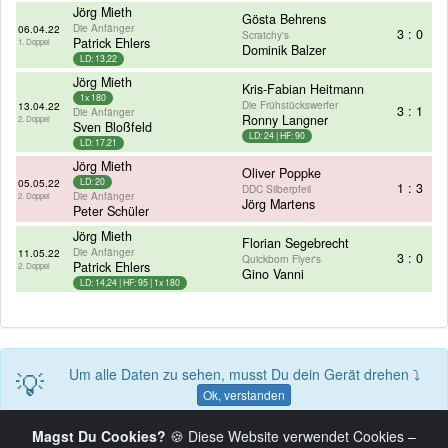
Jörg Mieth
Gösta Behrens
Die Anfänger
06.04.22
3 : 0
Scratchy's
Patrick Ehlers
1. Doppel
Dominik Balzer
LD: 13,22
Jörg Mieth
Kris-Fabian Heitmann
1x 180
Die Frühstückswerfer
13.04.22
3 : 1
Die Anfänger
Ronny Langner
2. Doppel
Sven Bloßfeld
LD: 24 | HF: 90
LD: 17,21
Jörg Mieth
Oliver Poppke
05.05.22
LD: 20
1 : 3
DDC Silberpfeil
Die Anfänger
2. Doppel
Jörg Martens
Peter Schüler
Jörg Mieth
Florian Segebrecht
Die Anfänger
11.05.22
3 : 0
Quickborn Flyer's
Patrick Ehlers
2. Doppel
Gino Vanni
LD: 14,24 | HF: 95 | 1x 180
💡
Um alle Daten zu sehen, musst Du dein Gerät drehen ⤵
Ok, verstanden
Magst Du Cookies?
🍪 Diese Website verwendet Cookies –