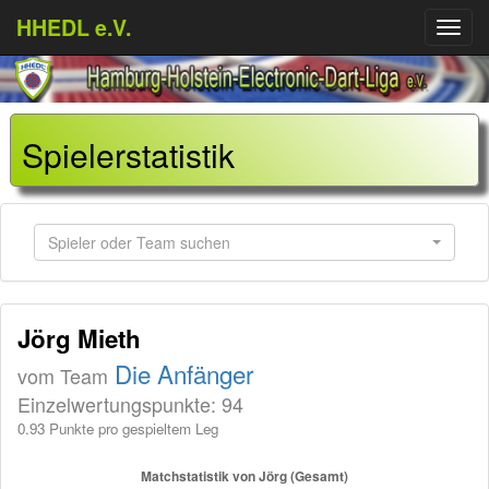
HHEDL e.V.
Menü
aufkl
Spielerstatistik
Spieler oder Team suchen
Jörg Mieth
Die Anfänger
vom Team
Einzelwertungspunkte: 94
0.93 Punkte pro gespieltem Leg