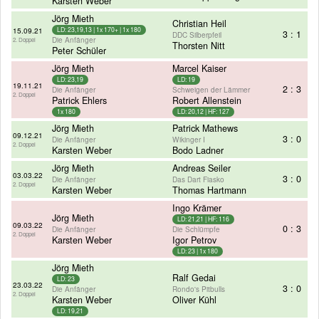
Karsten Weber
Jörg Mieth
Christian Heil
15.09.21
LD: 23,19,13 | 1x 170+ | 1x 180
3 : 1
DDC Silberpfeil
Die Anfänger
2. Doppel
Thorsten Nitt
Peter Schüler
Jörg Mieth
Marcel Kaiser
LD: 23,19
LD: 19
19.11.21
2 : 3
Die Anfänger
Schweigen der Lämmer
2. Doppel
Patrick Ehlers
Robert Allenstein
1x 180
LD: 20,12 | HF: 127
Jörg Mieth
Patrick Mathews
09.12.21
3 : 0
Die Anfänger
Wikinger I
2. Doppel
Karsten Weber
Bodo Ladner
Jörg Mieth
Andreas Seiler
03.03.22
3 : 0
Die Anfänger
Das Dart Fiasko
2. Doppel
Karsten Weber
Thomas Hartmann
Ingo Krämer
Jörg Mieth
LD: 21,21 | HF: 116
09.03.22
0 : 3
Die Anfänger
Die Schlümpfe
2. Doppel
Karsten Weber
Igor Petrov
LD: 23 | 1x 180
Jörg Mieth
Ralf Gedai
LD: 23
23.03.22
3 : 0
Die Anfänger
Rondo's Pitbulls
2. Doppel
Karsten Weber
Oliver Kühl
LD: 19,21