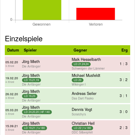
Einzelspiele
Datum
Spieler
Gegner
Erg
Maik Hesselbarth
Jörg Mieth
05.02.20
1 : 3
LD: 21,24,24
Die Anfänger
3. Einzel
Schweigen der Lämmer
Jörg Mieth
Michael Musfeldt
19.02.20
3 : 2
LD: 15,21,19
LD: 20
4. Einzel
Die Anfänger
Wikinger I
Jörg Mieth
Andreas Seiler
26.02.20
3 : 1
LD: 16,23
Das Dart Fiasko
3. Einzel
Die Anfänger
Jörg Mieth
Dennis Vogt
05.03.20
3 : 0
LD: 24,20,20 | HF: 140
Scratchy's
3. Einzel
Die Anfänger
Jörg Mieth
Christian Heil
15.09.21
2 : 3
LD: 19,21 | 1x 180
LD: 22 | 1x 180
4. Einzel
Die Anfänger
DDC Silberpfeil