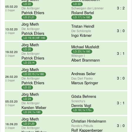
LD: 22
LD: 22
05.02.20
3 : 2
Die Anfänger
Schweigen der Lämmer
2. Doppel
Patrick Ehlers
Roland Bartel
LD: 21,21
LD: 17 | 1x 180
Jörg Mieth
Tristan Heindl
Die Anfänger
13.02.20
3 : 0
Die Schlümpfe
Patrick Ehlers
2. Doppel
Ingo Krämer
LD: 19,18 | HF: 140
Jörg Mieth
Michael Musfeldt
LD: 20
19.02.20
LD: 23 | 1x 180
3 : 1
Die Anfänger
Wikinger I
2. Doppel
Patrick Ehlers
Albert Brammann
LD: 23,14
Jörg Mieth
Andreas Seiler
LD: 22,15 | 1x 180
26.02.20
3 : 0
Die Anfänger
Das Dart Fiasko
2. Doppel
Patrick Ehlers
Marcus Springer
LD: 22
Jörg Mieth
Gösta Behrens
LD: 24
Scratchy's
05.03.20
3 : 1
Die Anfänger
Dennis Vogt
2. Doppel
Karsten Weber
LD: 18 | 1x 170+
LD: 24 | 1x 180
Jörg Mieth
Christian Hintelmann
16.09.20
LD: 21,20
3 : 0
Rondo's Pitbulls
Die Anfänger
2. Doppel
Rolf Kappenberger