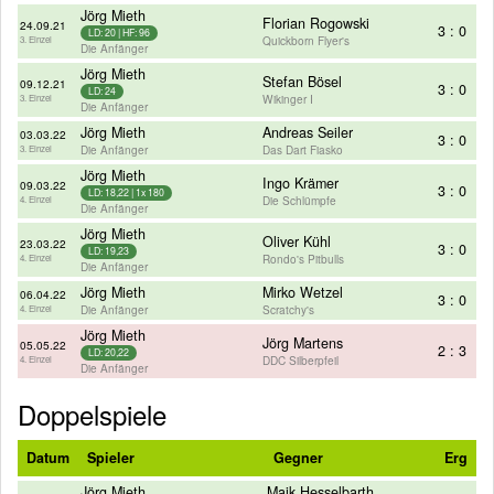
Jörg Mieth
Florian Rogowski
24.09.21
3 : 0
LD: 20 | HF: 96
Quickborn Flyer's
3. Einzel
Die Anfänger
Jörg Mieth
Stefan Bösel
09.12.21
3 : 0
LD: 24
Wikinger I
3. Einzel
Die Anfänger
Jörg Mieth
Andreas Seiler
03.03.22
3 : 0
Die Anfänger
Das Dart Fiasko
3. Einzel
Jörg Mieth
Ingo Krämer
09.03.22
3 : 0
LD: 18,22 | 1x 180
Die Schlümpfe
4. Einzel
Die Anfänger
Jörg Mieth
Oliver Kühl
23.03.22
3 : 0
LD: 19,23
Rondo's Pitbulls
4. Einzel
Die Anfänger
Jörg Mieth
Mirko Wetzel
06.04.22
3 : 0
Die Anfänger
Scratchy's
4. Einzel
Jörg Mieth
Jörg Martens
05.05.22
2 : 3
LD: 20,22
DDC Silberpfeil
4. Einzel
Die Anfänger
Doppelspiele
Datum
Spieler
Gegner
Erg
Jörg Mieth
Maik Hesselbarth