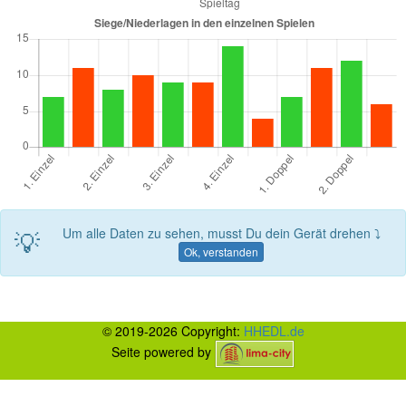
💡
Um alle Daten zu sehen, musst Du dein Gerät drehen ⤵
Ok, verstanden
© 2019-2026 Copyright:
HHEDL.de
Seite powered by