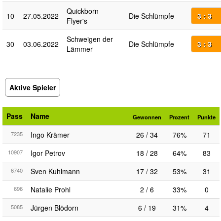
Quickborn
10
27.05.2022
Die Schlümpfe
3 : 3
Flyer's
Schweigen der
30
03.06.2022
Die Schlümpfe
3 : 3
Lämmer
Aktive Spieler
Pass
Name
Gewonnen
Prozent
Punkte
7235
Ingo Krämer
26 / 34
76%
71
10907
Igor Petrov
18 / 28
64%
83
6740
Sven Kuhlmann
17 / 32
53%
31
696
Natalie Prohl
2 / 6
33%
0
5085
Jürgen Blödorn
6 / 19
31%
4