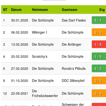
ST
Datum
Heimteam
Gastteam
Erg
1
30.01.2020
Die Schlümpfe
Das Dart Fiasko
5 : 1
2
06.02.2020
Wikinger I
Die Schlümpfe
3 : 3
3
13.02.2020
Die Schlümpfe
Die Anfänger
1 : 5
4
20.02.2020
Scratchy's
Die Schlümpfe
1 : 5
5
27.02.2020
Die Schlümpfe
Rondo's Pitbulls
4 : 2
9
01.10.2020
Die Schlümpfe
DDC Silberpfeil
3 : 3
Die
12
22.09.2021
Die Schlümpfe
3 : 3
Frühstückswerfer
Schweigen der