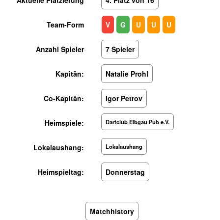
Team-Form
V
G
U
U
U
Anzahl Spieler
7 Spieler
Kapitän:
Natalie Prohl
Co-Kapitän:
Igor Petrov
Heimspiele:
Dartclub Elbgau Pub e.V.
Lokalaushang:
Lokalaushang
Heimspieltag:
Donnerstag
Matchhistory