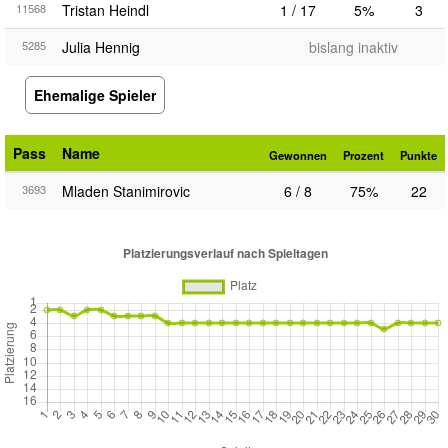
11568
Tristan Heindl
1 / 17
5%
3
5285
Julia Hennig
bislang inaktiv
Ehemalige Spieler
Pass
Name
Gewonnen
Prozent
Punkte
3693
Mladen Stanimirovic
6 / 8
75%
22